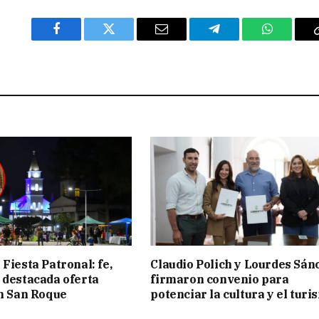
Facebook
Twitter
Email
Telegram
WhatsAp
Fiesta Patronal: fe,
Claudio Polich y Lourdes Sán
 destacada oferta
firmaron convenio para
en San Roque
potenciar la cultura y el turi