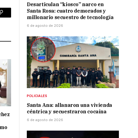
Desarticulan “kiosco” narco en
Santa Rosa: cuatro demorados y
millonario secuestro de tecnología
p
Copy
6 de agosto de 2026
Link
POLICIALES
Santa Ana: allanaron una vivienda
céntrica y secuestraron cocaína
chez
6 de agosto de 2026
smo