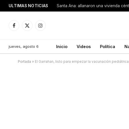
ULTIMAS NOTICIAS
Santa Ana: allanaron una vivienda cén
Facebook
X
Instagram
(Twitter)
jueves, agosto 6
Inicio
Videos
Política
N
Portada
»
El Garrahan, listo para empezar la vacunación pediátrica