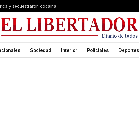
trica y secuestraron cocaína
acionales
Sociedad
Interior
Policiales
Deportes