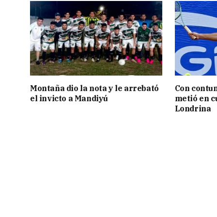
Montaña dio la nota y le arrebató
Con contun
el invicto a Mandiyú
metió en c
Londrina