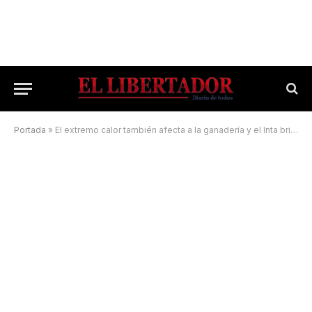
Portada
»
El extremo calor también afecta a la ganadería y el Inta brinda asistencia