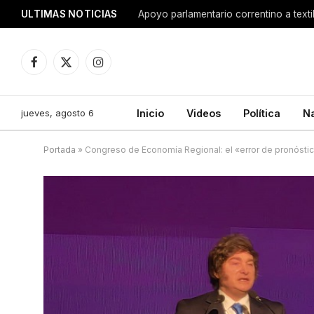
ULTIMAS NOTICIAS
Apoyo parlamentario correntino a texti
Facebook
X
Instagram
(Twitter)
jueves, agosto 6
Inicio
Videos
Política
N
Portada
»
Congreso de Economía Regional: el «error de pronóstico