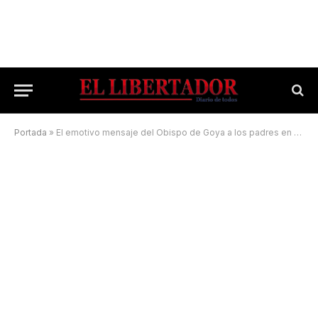
Portada
»
El emotivo mensaje del Obispo de Goya a los padres en su día