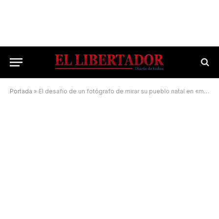
Portada
»
El desafío de un fotógrafo de mirar su pueblo natal en «modo turista»