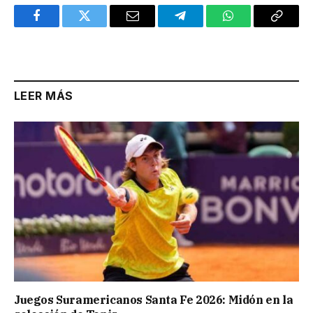
Facebook
Twitter
Email
Telegram
WhatsApp
Copy
Link
LEER MÁS
Juegos Suramericanos Santa Fe 2026: Midón en la