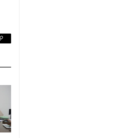
p
Copy
Link