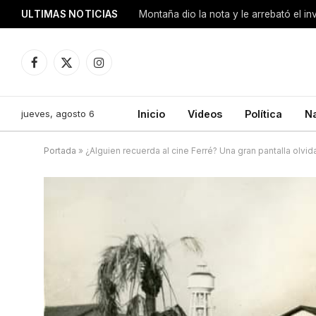
ULTIMAS NOTICIAS
Montaña dio la nota y le arrebató el i
Facebook
X
Instagram
(Twitter)
jueves, agosto 6
Inicio
Videos
Política
N
Portada
»
¿Alguien recuerda al cine Ferré? Una gran pantalla olvi