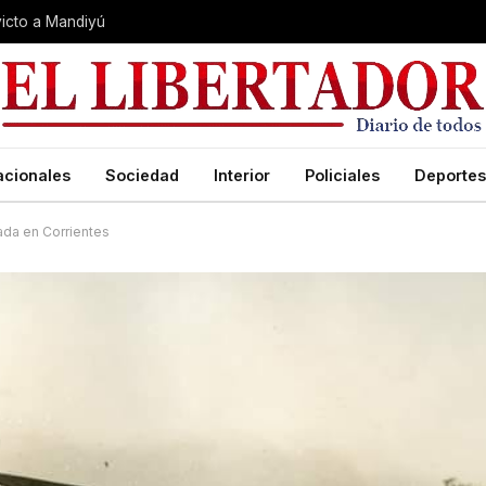
nvicto a Mandiyú
acionales
Sociedad
Interior
Policiales
Deportes
dada en Corrientes