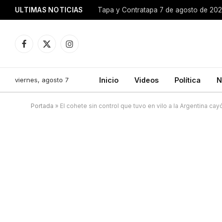
ULTIMAS NOTICIAS
Tapa y Contratapa 7 de agosto de 20
Facebook
X
Instagram
(Twitter)
viernes, agosto 7
Inicio
Videos
Política
N
Portada
»
El cohete sin control que tuvo en vilo a la Argentina ca