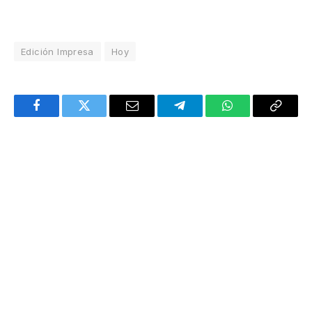
Edición Impresa
Hoy
Facebook
Twitter
Email
Telegram
WhatsApp
Copy
Link