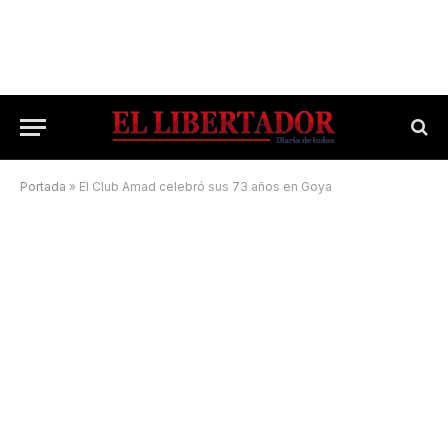
Portada
»
El Club Amad celebró sus 73 años en Goya