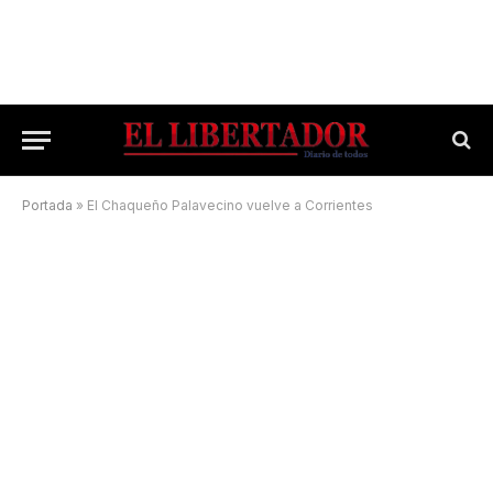
Portada
»
El Chaqueño Palavecino vuelve a Corrientes