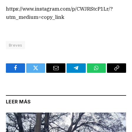
https://www.instagram.com/p/CWJRStcP1Lr/?
utm_medium=copy_link
Breves
Facebook
Twitter
Email
Telegram
WhatsApp
Copy
Link
LEER MÁS