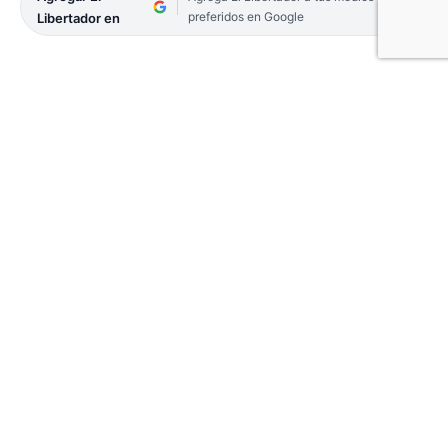
preferidos en Google
Libertador en
La inflación en el Nordeste (NEA) fue del 3,5 % en
octubre, la misma cifra que a escala nacional,
según informó este jueves el Instituto Nacional de
Estadísticas y Censos (Indec) con la publicación de
su Índice de Precios al Consumidor (IPC).
Con este dato, la inflación acumulada en la región
en lo que va del año es del 39,2% y en los últimos
12 meses, 52,3%.