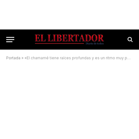
Portada
»
«El chamamé tiene raíces profundas y es un ritmo muy popular»