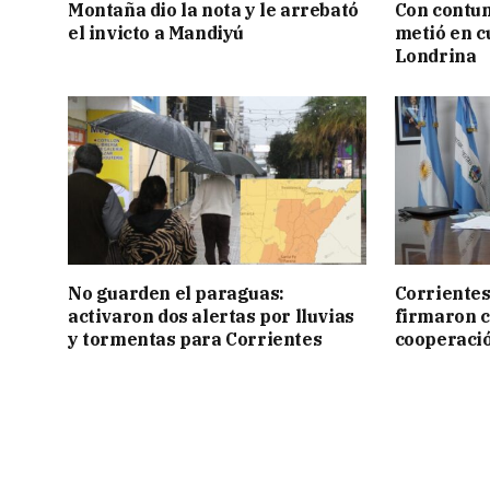
Montaña dio la nota y le arrebató
Con contun
el invicto a Mandiyú
metió en c
Londrina
No guarden el paraguas:
Corrientes
activaron dos alertas por lluvias
firmaron 
y tormentas para Corrientes
cooperaci