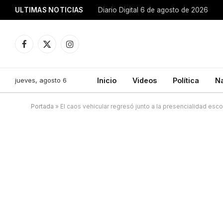
ULTIMAS NOTICIAS
Diario Digital 6 de agosto de 2026
Facebook
X
Instagram
(Twitter)
jueves, agosto 6
Inicio
Videos
Política
N
Portada
»
El caos vehicular regresó junto a la presencialidad esco