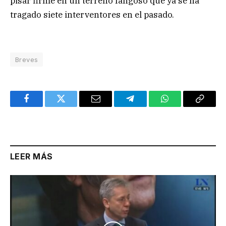
pisar firme en un terreno fangoso que ya se ha
tragado siete interventores en el pasado.
Breves
Facebook
Twitter
Email
Telegram
WhatsApp
Copy
Link
LEER MÁS