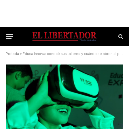
Portada
»
Educa Innova: conocé sus talleres y cuándo se abren al público en general