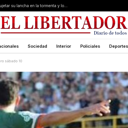
Desesperación en Corrientes: intentó sujetar su lancha en la tormenta y lo arrastró el río
acionales
Sociedad
Interior
Policiales
Deportes
dero sábado 10