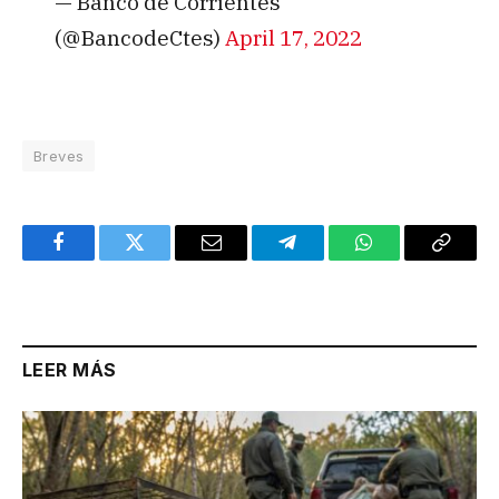
— Banco de Corrientes
(@BancodeCtes)
April 17, 2022
Breves
Facebook
Twitter
Email
Telegram
WhatsApp
Copy
Link
LEER MÁS