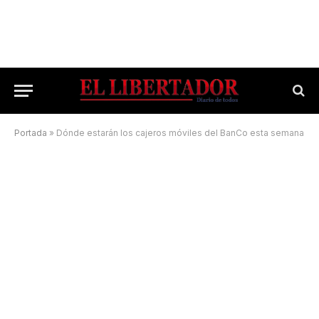
Portada
»
Dónde estarán los cajeros móviles del BanCo esta semana