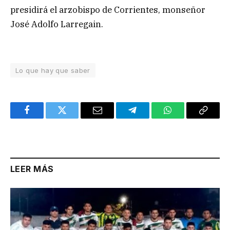
presidirá el arzobispo de Corrientes, monseñor
José Adolfo Larregain.
Lo que hay que saber
Facebook
Twitter
Email
Telegram
WhatsApp
Copy
Link
LEER MÁS