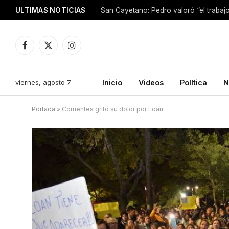
ULTIMAS NOTICIAS
Facebook
X
Instagram
(Twitter)
viernes, agosto 7
Inicio
Videos
Política
N
Portada
»
Corrientes gritó su dolor por Loan