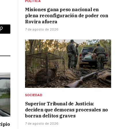
POLÍTICA
Misiones gana peso nacional en
plena reconfiguración de poder con
Rovira afuera
7 de agosto de 2026
p
Copy
Link
SOCIEDAD
Superior Tribunal de Justicia:
deciden que demoras procesales no
borran delitos graves
cipio
7 de agosto de 2026