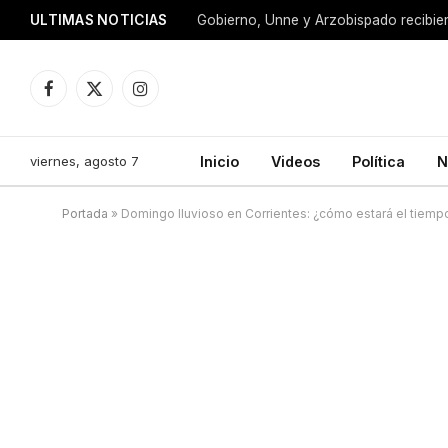
ULTIMAS NOTICIAS
Facebook
X
Instagram
(Twitter)
viernes, agosto 7
Inicio
Videos
Política
N
Portada
»
Domingo lluvioso en Corrientes: ¿cómo estará el tiemp