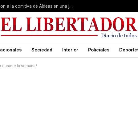
Gobierno, Unne y Arzobispado recibieron a la comitiva de Aldeas en una jornada de reuniones estratégicas
acionales
Sociedad
Interior
Policiales
Deporte
o durante la semana?