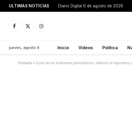
ULTIMAS NOTICIAS
Diario Digital 6 de agosto de 2026
Facebook
X
Instagram
(Twitter)
jueves, agosto 6
Inicio
Videos
Política
N
Portada
»
Dolor en el ambiente periodístico: falleció el reportero