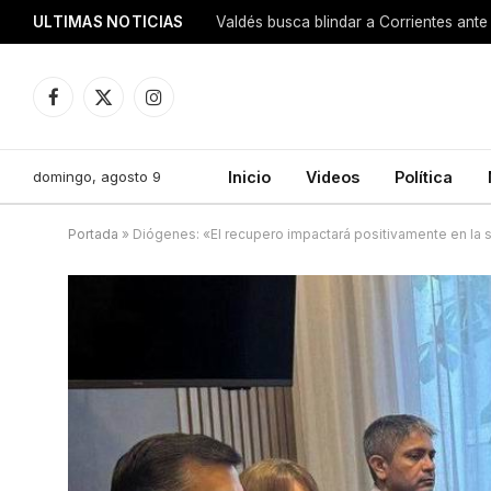
ULTIMAS NOTICIAS
Valdés busca blindar a Corrientes ante 
Facebook
X
Instagram
(Twitter)
domingo, agosto 9
Inicio
Videos
Política
Portada
»
Diógenes: «El recupero impactará positivamente en la 