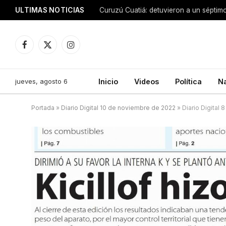
ULTIMAS NOTICIAS
Facebook
X
Instagram
(Twitter)
jueves, agosto 6
Inicio
Videos
Política
N
Portada
»
Diario Digital 10 de noviembre de 2022
»
Diario Digital