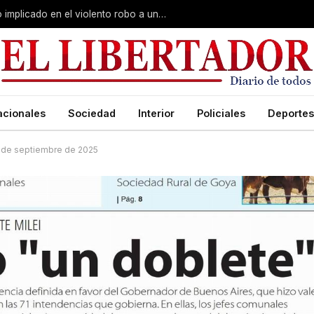
Curuzú Cuatiá: detuvieron a un séptimo implicado en el violento robo a una anciana
acionales
Sociedad
Interior
Policiales
Deportes
 8 de septiembre de 2025