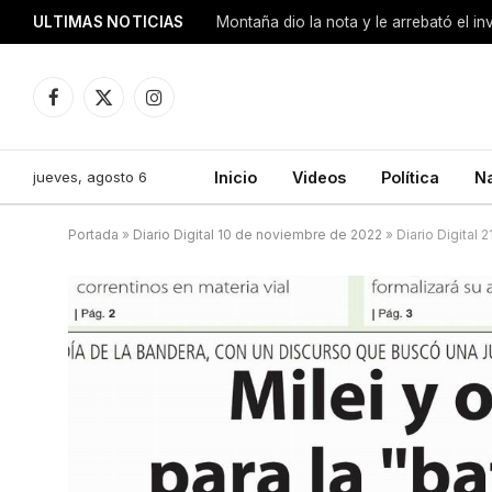
ULTIMAS NOTICIAS
Montaña dio la nota y le arrebató el i
Facebook
X
Instagram
(Twitter)
jueves, agosto 6
Inicio
Videos
Política
N
Portada
»
Diario Digital 10 de noviembre de 2022
»
Diario Digital 