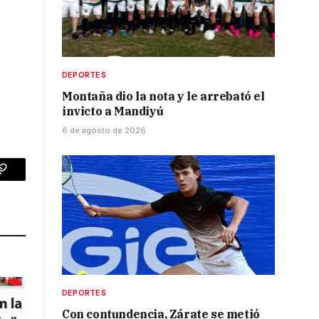
DEPORTES
Montaña dio la nota y le arrebató el
invicto a Mandiyú
6 de agosto de 2026
p
Copy
Link
DEPORTES
Con contundencia, Zárate se metió