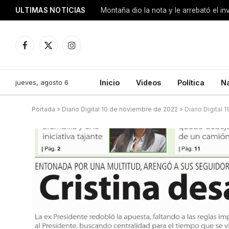
ULTIMAS NOTICIAS
Montaña dio la nota y le arrebató el i
Facebook
X
Instagram
(Twitter)
jueves, agosto 6
Inicio
Videos
Política
N
Portada
»
Diario Digital 10 de noviembre de 2022
»
Diario Digital 