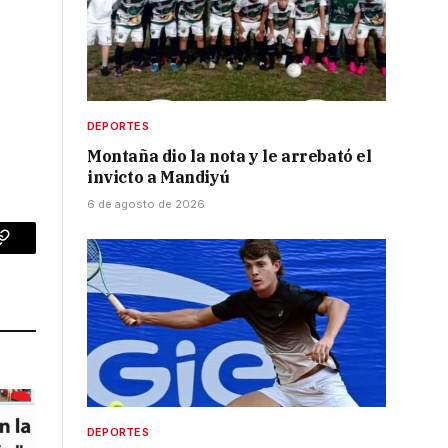
DEPORTES
Montaña dio la nota y le arrebató el
invicto a Mandiyú
6 de agosto de 2026
p
Copy
Link
DEPORTES