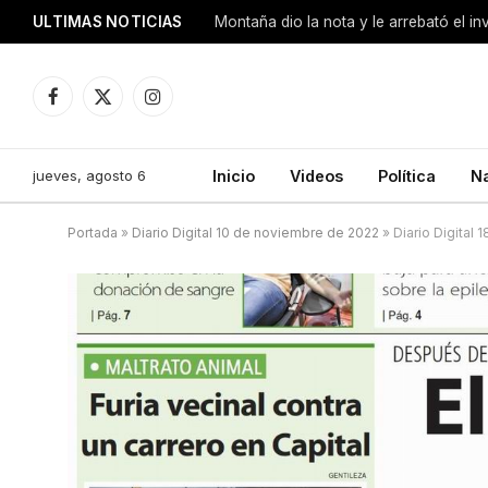
ULTIMAS NOTICIAS
Montaña dio la nota y le arrebató el i
Facebook
X
Instagram
(Twitter)
jueves, agosto 6
Inicio
Videos
Política
N
Portada
»
Diario Digital 10 de noviembre de 2022
»
Diario Digital 