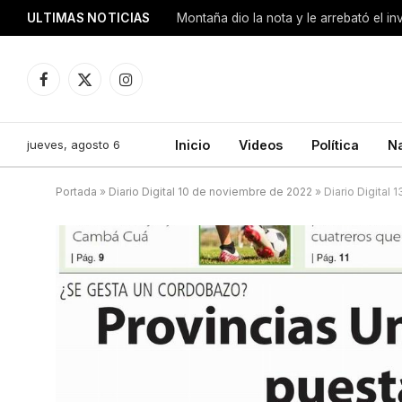
ULTIMAS NOTICIAS
Montaña dio la nota y le arrebató el i
Facebook
X
Instagram
(Twitter)
jueves, agosto 6
Inicio
Videos
Política
N
Portada
»
Diario Digital 10 de noviembre de 2022
»
Diario Digital