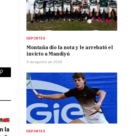
DEPORTES
Montaña dio la nota y le arrebató el
invicto a Mandiyú
6 de agosto de 2026
p
Copy
Link
DEPORTES