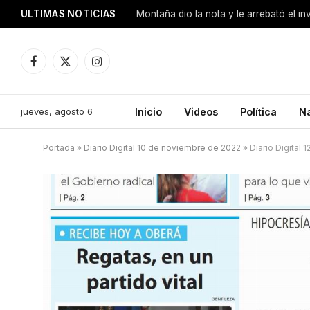
ULTIMAS NOTICIAS
Montaña dio la nota y le arrebató el i
Facebook
X
Instagram
(Twitter)
jueves, agosto 6
Inicio
Videos
Política
N
Portada
»
Diario Digital 10 de noviembre de 2022
»
Diario Digital 