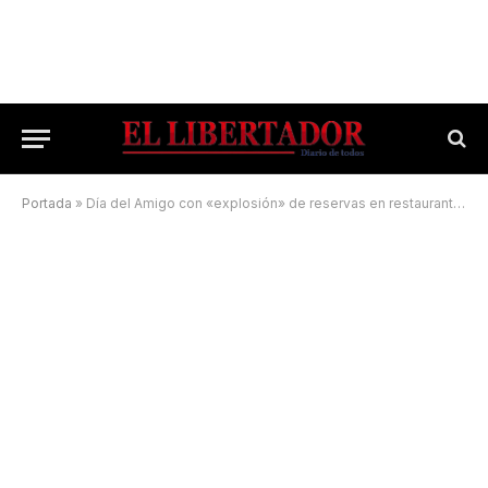
Portada
»
Día del Amigo con «explosión» de reservas en restaurantes