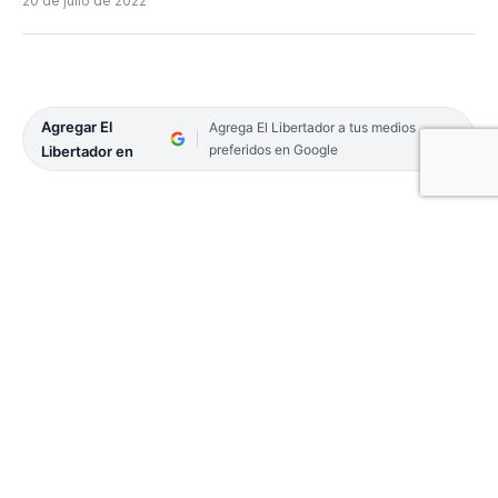
20 de julio de 2022
Agregar El
Agrega El Libertador a tus medios
preferidos en Google
Libertador en
La Municipalidad de Corrientes avanza con la
modernización del sistema de semáforos del
corredor Belgrano, en una segunda etapa, que
contempla el tramo que va desde la avenida