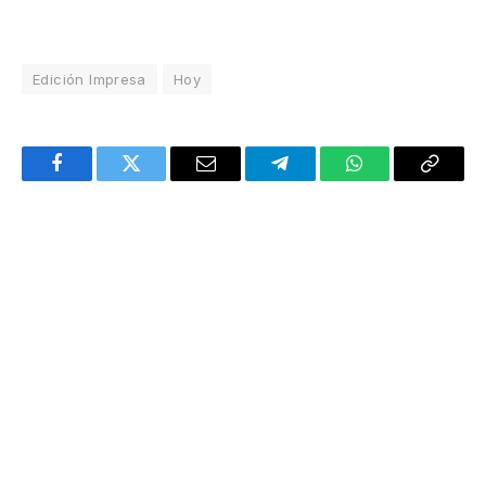
Edición Impresa
Hoy
Facebook
Twitter
Email
Telegram
WhatsApp
Copy
Link