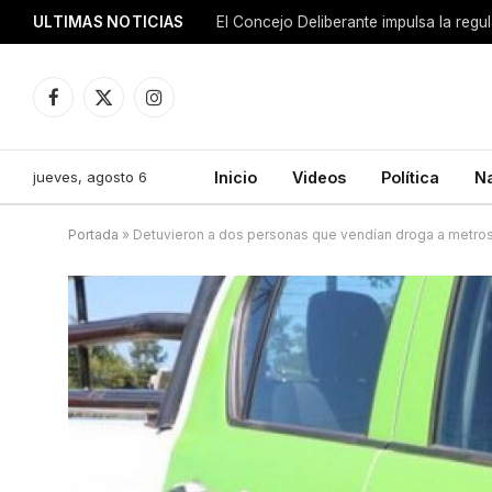
ULTIMAS NOTICIAS
El Concejo Deliberante impulsa la regu
Facebook
X
Instagram
(Twitter)
jueves, agosto 6
Inicio
Videos
Política
N
Portada
»
Detuvieron a dos personas que vendían droga a metros d