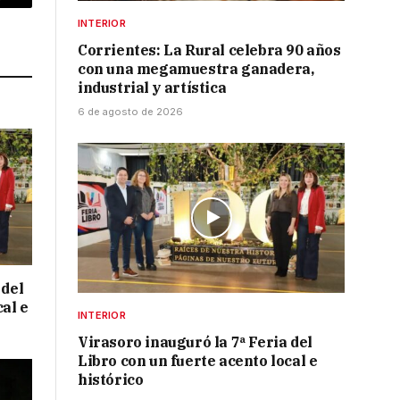
p
Copy
INTERIOR
Link
Corrientes: La Rural celebra 90 años
con una megamuestra ganadera,
industrial y artística
6 de agosto de 2026
 del
cal e
INTERIOR
Virasoro inauguró la 7ª Feria del
Libro con un fuerte acento local e
histórico