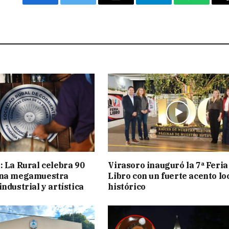
Facebook
Twitter
Email
Telegram
WhatsAp
: La Rural celebra 90
Virasoro inauguró la 7ª Feria
una megamuestra
Libro con un fuerte acento lo
ndustrial y artística
histórico