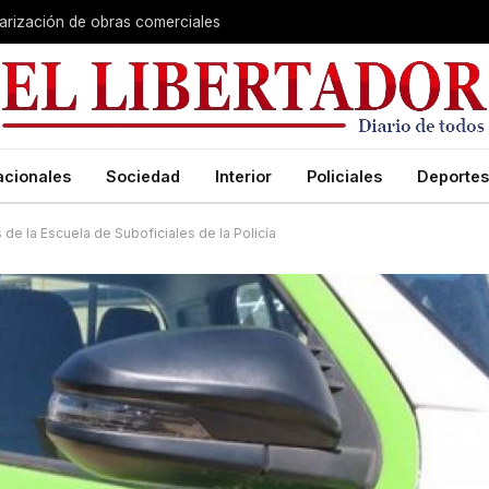
larización de obras comerciales
acionales
Sociedad
Interior
Policiales
Deportes
e la Escuela de Suboficiales de la Policía