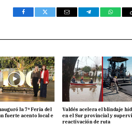
Facebook
Twitter
Email
Telegram
WhatsAp
nauguró la 7ª Feria del
Valdés acelera el blindaje hí
n fuerte acento local e
en el Sur provincial y superv
reactivación de ruta