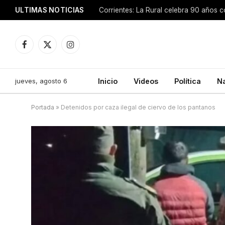
ULTIMAS NOTICIAS
Facebook
X
Instagram
(Twitter)
jueves, agosto 6
Inicio
Videos
Política
N
Portada
»
Detenidos por caza ilegal de ciervo de los pantanos