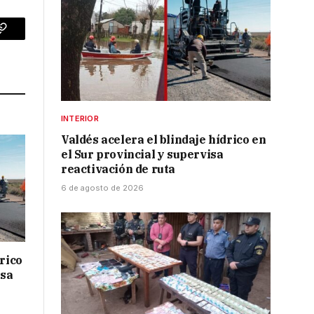
p
Copy
Link
INTERIOR
Valdés acelera el blindaje hídrico en
el Sur provincial y supervisa
reactivación de ruta
6 de agosto de 2026
drico
isa