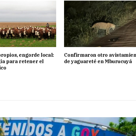
ropios, engorde local:
Confirmaron otro avistamie
gia para retener el
de yaguareté en Mburucuyá
ico