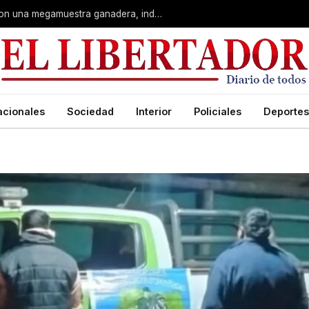
Corrientes: La Rural celebra 90 años con una megamuestra ganadera, industrial y artística
acionales
Sociedad
Interior
Policiales
Deportes