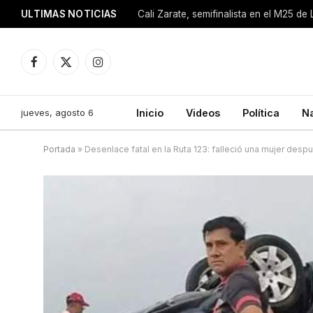
ULTIMAS NOTICIAS
Cali Zarate, semifinalista en el M25 de
Facebook
X
Instagram
(Twitter)
jueves, agosto 6
Inicio
Videos
Política
N
Portada
»
Desenlace fatal en la Ruta 123: falleció una mujer desp