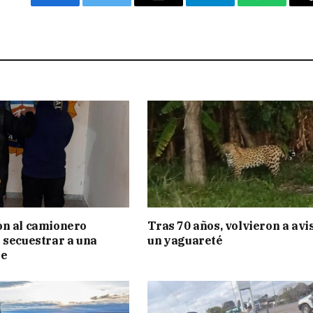
Facebook
Twitter
Email
Telegram
WhatsAp
on al camionero
Tras 70 años, volvieron a avi
 secuestrar a una
un yaguareté
te