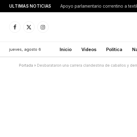
ULTIMAS NOTICIAS
Apoyo parlamentario correntino a texti
Facebook
X
Instagram
(Twitter)
jueves, agosto 6
Inicio
Videos
Política
N
Portada
»
Desbarataron una carrera clandestina de caballos y d