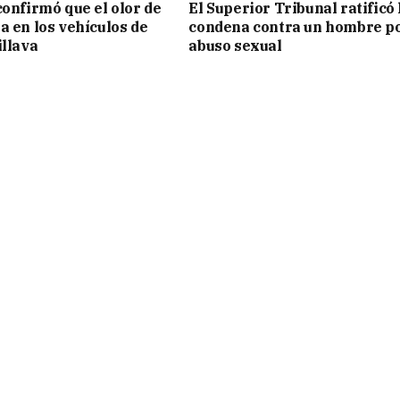
confirmó que el olor de
El Superior Tribunal ratificó 
a en los vehículos de
condena contra un hombre p
illava
abuso sexual