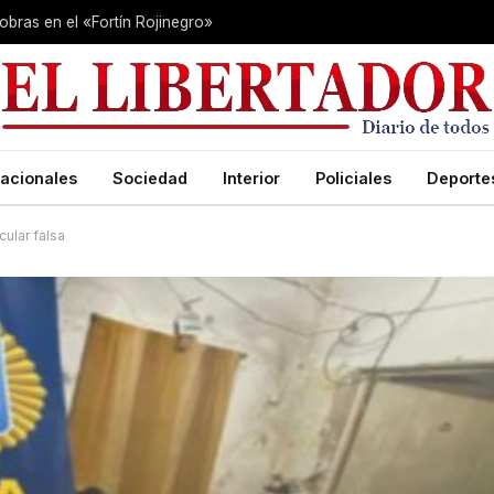
 obras en el «Fortín Rojinegro»
acionales
Sociedad
Interior
Policiales
Deporte
ular falsa