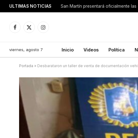
ULTIMAS NOTICIAS
San Martín presentará oficialmente las
Facebook
X
Instagram
(Twitter)
viernes, agosto 7
Inicio
Videos
Política
N
Portada
»
Desbarataron un taller de venta de documentación vehic