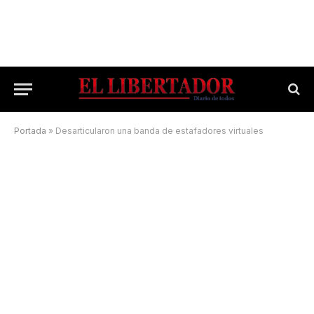
Portada
»
Desarticularon una banda de estafadores virtuales