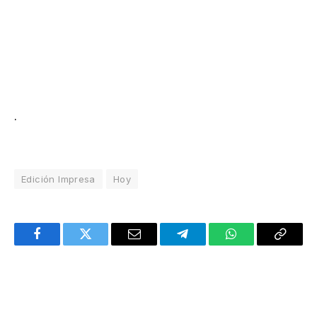
.
Edición Impresa
Hoy
Facebook
Twitter
Email
Telegram
WhatsApp
Copy
Link