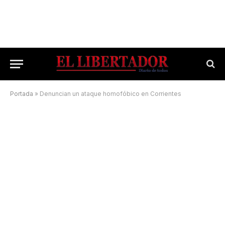
Portada
»
Denuncian un ataque homofóbico en Corrientes