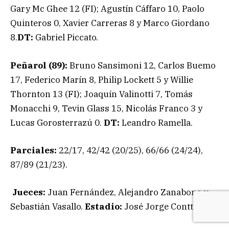
Gary Mc Ghee 12 (FI); Agustín Cáffaro 10, Paolo
Quinteros 0, Xavier Carreras 8 y Marco Giordano
8.
DT:
Gabriel Piccato.
Peñarol (89):
Bruno Sansimoni 12, Carlos Buemo
17, Federico Marín 8, Philip Lockett 5 y Willie
Thornton 13 (FI); Joaquín Valinotti 7, Tomás
Monacchi 9, Tevin Glass 15, Nicolás Franco 3 y
Lucas Gorosterrazú 0.
DT:
Leandro Ramella.
Parciales:
22/17, 42/42 (20/25), 66/66 (24/24),
87/89 (21/23).
Jueces:
Juan Fernández, Alejandro Zanabone y
Sebastián Vasallo.
Estadio:
José Jorge Contte.