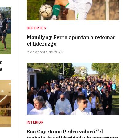
DEPORTES
Mandiyú y Ferro apuntan a retomar
el liderazgo
8 de agosto de 2026
on
a
INTERIOR
San Cayetano: Pedro valoró “el