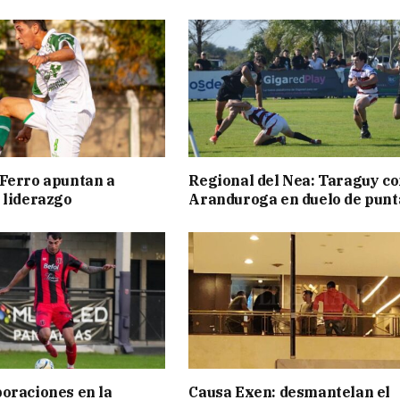
Ferro apuntan a
Regional del Nea: Taraguy c
 liderazgo
Aranduroga en duelo de punt
oraciones en la
Causa Exen: desmantelan el