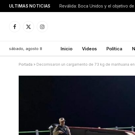
ULTIMAS NOTICIAS
Reválida: Boca Unidos y el objetivo de
Facebook
X
Instagram
(Twitter)
sábado, agosto 8
Inicio
Videos
Política
N
Portada
»
Decomisaron un cargamento de 73 kg de marihuana en e