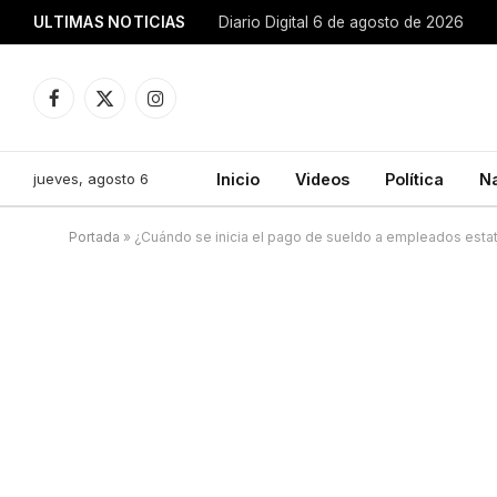
ULTIMAS NOTICIAS
Diario Digital 6 de agosto de 2026
Facebook
X
Instagram
(Twitter)
jueves, agosto 6
Inicio
Videos
Política
N
Portada
»
¿Cuándo se inicia el pago de sueldo a empleados esta