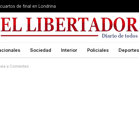
cuartos de final en Londrina
acionales
Sociedad
Interior
Policiales
Deportes
lpea a Corrientes