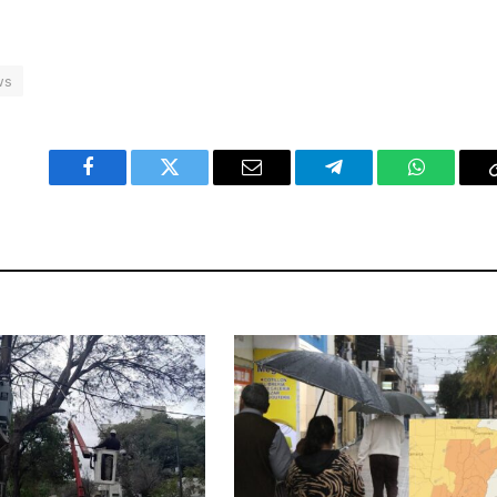
ws
Facebook
Twitter
Email
Telegram
WhatsAp