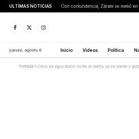
ULTIMAS NOTICIAS
Con contundencia, Zárate se metió en 
Facebook
X
Instagram
(Twitter)
jueves, agosto 6
Inicio
Videos
Política
N
Portada
»
Crisis de agua dulce: no es un alerta, ya se siente y go