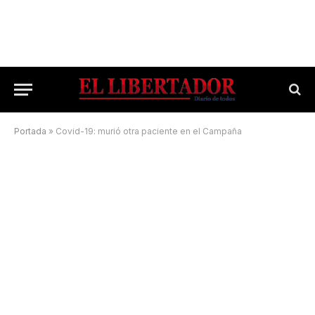
Portada
»
Covid-19: murió otra paciente en el Campaña