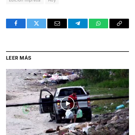
Edición Impresa
Hoy
Facebook
Twitter
Email
Telegram
WhatsApp
Copy
Link
LEER MÁS