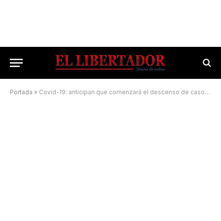
Portada
»
Covid-19: anticipan que comenzará el descenso de casos en la provincia