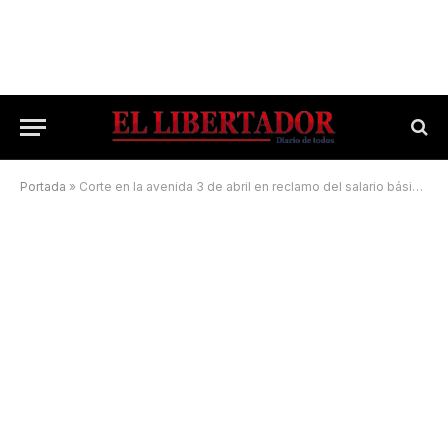
Portada
»
Corte en la avenida 3 de abril en reclamo del salario básico universal