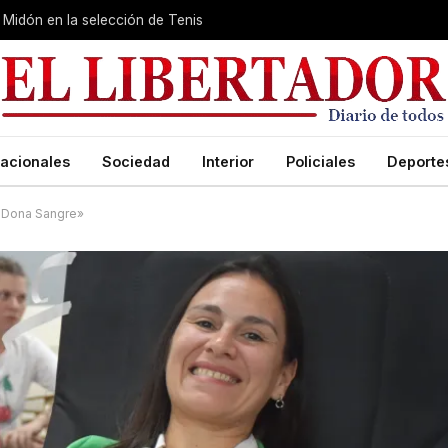
Midón en la selección de Tenis
acionales
Sociedad
Interior
Policiales
Deporte
a Dona Sangre»