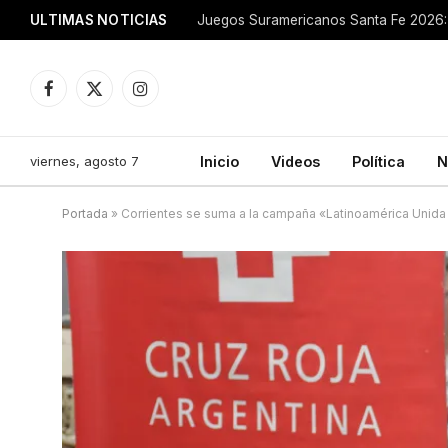
ULTIMAS NOTICIAS
Juegos Suramericanos Santa Fe 2026: 
Facebook
X
Instagram
(Twitter)
viernes, agosto 7
Inicio
Videos
Política
N
Portada
»
Corrientes se suma a la campaña «Latinoamérica Unid