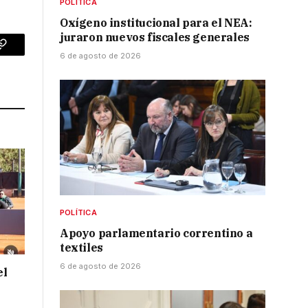
POLÍTICA
Oxígeno institucional para el NEA:
juraron nuevos fiscales generales
p
Copy
6 de agosto de 2026
Link
POLÍTICA
Apoyo parlamentario correntino a
textiles
6 de agosto de 2026
el