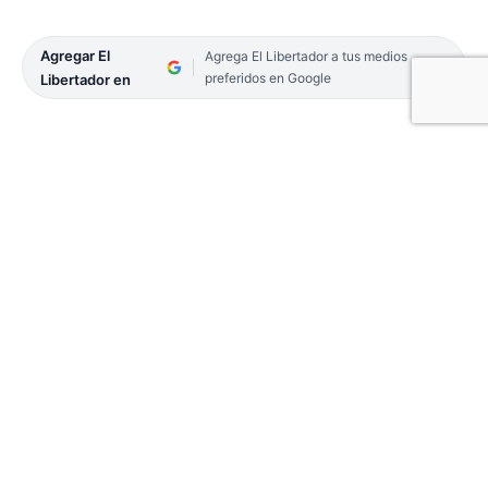
Agregar El
Agrega El Libertador a tus medios
preferidos en Google
Libertador en
Continúa la campaña de vacunación contra el
Covid-19, en Corrientes a través del Ministerio de
Salud Pública, a cargo de Ricardo Cardozo. En ese
marco, desde hoy, jueves 3, se aplicará el tercer
refuerzo. Será para toda persona de 12 años en
adelante, con un intervalo de 120 días (4 meses)
desde su última dosis recibida.