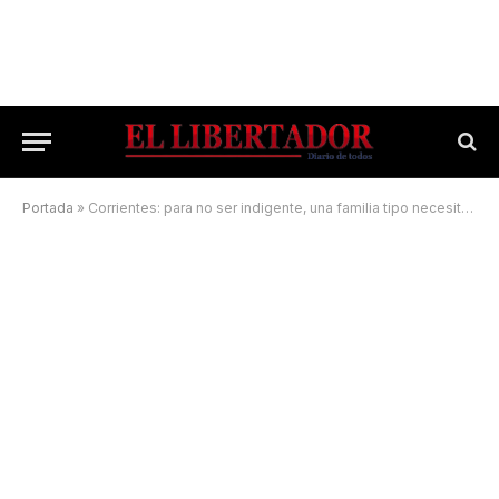
Portada
»
Corrientes: para no ser indigente, una familia tipo necesitó casi $50.000 en agosto