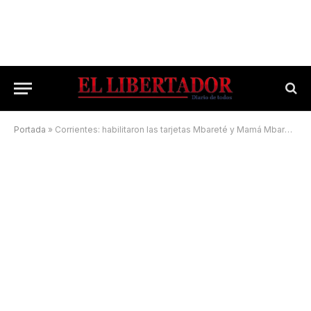
Portada
»
Corrientes: habilitaron las tarjetas Mbareté y Mamá Mbareté