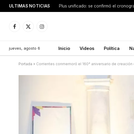
ULTIMAS NOTICIAS
Facebook
X
Instagram
(Twitter)
jueves, agosto 6
Inicio
Videos
Política
N
Portada
»
Corrientes conmemoró el 160° aniversario de creación 