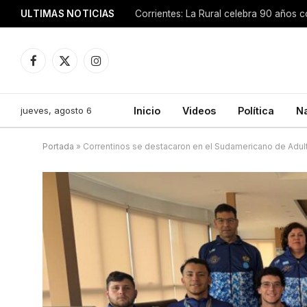
ULTIMAS NOTICIAS
Facebook
X
Instagram
(Twitter)
jueves, agosto 6
Inicio
Videos
Política
N
Portada
»
Correntinos se destacaron en el Sudamericano de Adul