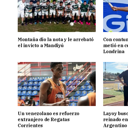
Montaña dio la nota y le arrebató
Con contun
el invicto a Mandiyú
metió en c
Londrina
Un venezolano es refuerzo
Layoy busc
extranjero de Regatas
reinado e
Corrientes
Argentino 