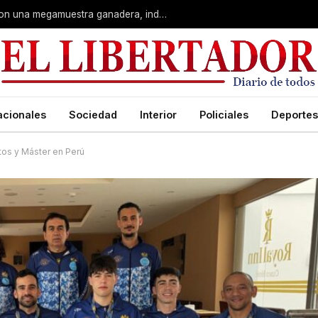
Corrientes: La Rural celebra 90 años con una megamuestra ganadera, industrial y artística
acionales
Sociedad
Interior
Policiales
Deportes
tos y Máster en Perú